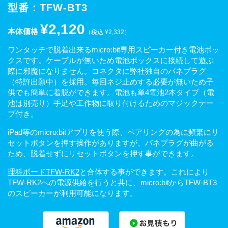
型番：TFW-BT3
¥2,120
本体価格
（税込 ¥2,332）
ワンタッチで脱着出来るmicro:bit専用スピーカー付き電池ボッ
クスです。ケーブルが無いため電池ボックスに接続して遊ぶ
際に邪魔になりません。コネクタに弊社独自のバネプラグ
（特許出願中）を採用。毎回ネジ止めする必要が無いため子
供でも簡単に着脱ができます。電池も単4電池2本タイプ（電
池は別売り）手足や工作物に取り付けるためのマジックテー
プ付き。
iPad等のmicro:bitアプリを使う際、ペアリングの為に頻繁にリ
セットボタンを押す操作がありますが、バネプラグが曲がる
ため、脱着せずにリセットボタンを押す事ができます。
理科ボードTFW-RK2
と合体する事ができます。これにより
TFW-RK2への電源供給を行うと共に、micro:bitからTFW-BT3
のスピーカーが利用可能になります。