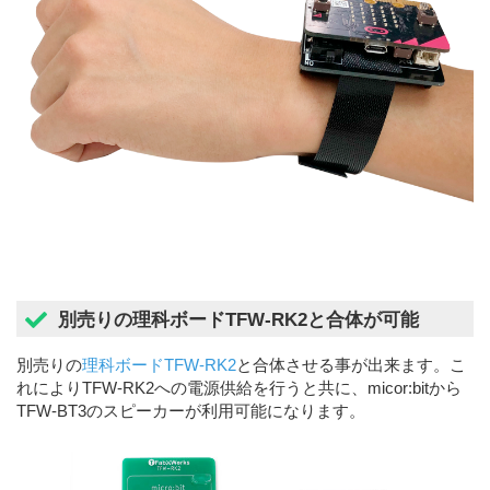
別売りの理科ボードTFW-RK2と合体が可能
別売りの
理科ボードTFW-RK2
と合体させる事が出来ます。こ
れによりTFW-RK2への電源供給を行うと共に、micor:bitから
TFW-BT3のスピーカーが利用可能になります。