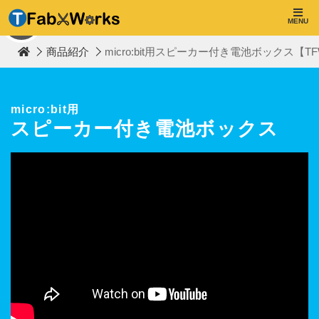
T
F
MENU
TOP
a
b
商品紹介
micro:bit用スピーカー付き電池ボックス【TF
W
o
r
k
s
micro:bit用
スピーカー付き電池ボックス