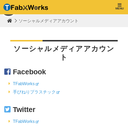
T
F
MENU
TOP
a
b
ソーシャルメディアアカウント
W
o
r
k
s
ソーシャルメディアアカウン
ト
Facebook
TFabWorks
手びねりプラスチック
Twitter
TFabWorks