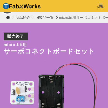
T
F
MENU
TOP
a
b
商品紹介
旧製品一覧
micro:bit用サーボコネクトボ
W
o
r
k
s
販売終了
micro:bit用
サーボコネクトボードセット