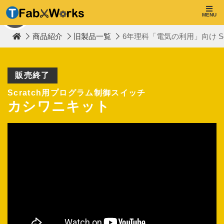
T
F
MENU
TOP
a
b
商品紹介
旧製品一覧
6年理科「電気の利用」向け S
W
o
r
k
s
販売終了
Scratch用プログラム制御スイッチ
カシワニキット