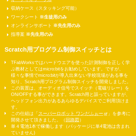
収納ケース（スタッキング可能）
ワークシート
※生徒用のみ
オンラインサポート
※先生用のみ
指導案
※先生用のみ
Scratch用プログラム制御スイッチとは
TFabWorksではハードウエアを使った計測制御を正しく学
ぶ教材としてはmicro:bitをお勧めしています。ですが、
様々な事情でmicro:bitが導入出来ない学校現場がある事を
知り、Scratch用プログラム制御スイッチを開発しました。
この装置は、オーディオ信号でスイッチ（電磁リレー）を
ON/OFFする事ができます。Scratch用と謳っていますが、
ヘッドフォン出力があるあらゆるデバイスでご利用頂けま
す。
この仕組は「
スーパーロボット ワンだふぉー
」を参考に
開発させて頂きました。（
回路図
）
単４電池1本で稼働します（パッケージに単4電池は含まれ
ていません)