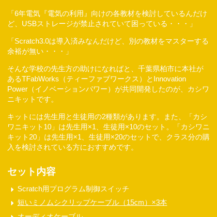
「6年電気『電気の利用』向けの各教材を検討しているんだけ
ど、USBストレージが禁止されていて困っている・・・」
「Scratch3.0は導入済みなんだけど、別の教材をマスターする
余裕が無い・・・」
そんな学校の先生方の助けになればと、千葉県柏市に本社が
あるTFabWorks（ティーファブワークス）とInnovation
Power（イノベーションパワー）が共同開発したのが、カシワ
ニキットです。
キットには先生用と生徒用の2種類があります。また、「カシ
ワニキット10」は先生用×1、生徒用×10のセット。「カシワニ
キット20」は先生用×1、生徒用×20のセットで、クラス分の購
入を検討されている方におすすめです。
セット内容
Scratch用プログラム制御スイッチ
短いミノムシクリップケーブル（15cm）×3本
オーディオケーブル