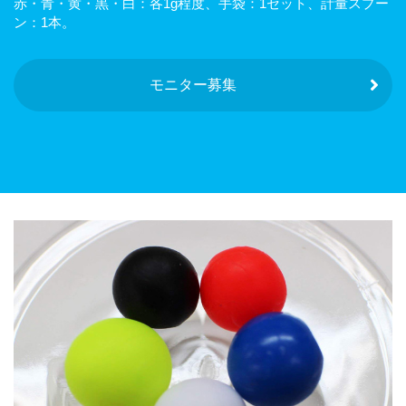
赤・青・黄・黒・白：各1g程度、手袋：1セット、計量スプー
ン：1本。
モニター募集