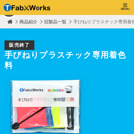
T
F
MENU
TOP
a
b
商品紹介
旧製品一覧
手びねりプラスチック専用着色料
W
o
r
k
s
販売終了
手びねりプラスチック専用着色
料