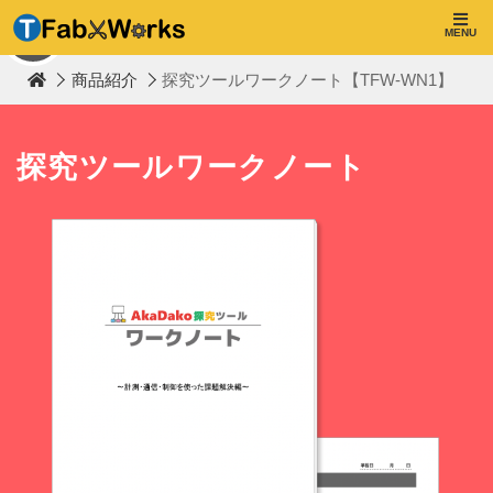
T
F
MENU
TOP
a
b
商品紹介
探究ツールワークノート【TFW-WN1】
W
o
r
k
s
探究ツールワークノート