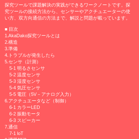
探究ツールで課題解決の実践ができるワークノートです。探
究ツールの接続方法から、センサーやアクチュエーターの使
い方、双方向通信の方法まで、解説と問題が載っています。
■ 目次
1.AkaDako探究ツールとは
2.構造
3.準備
4.トラブルが発生したら
5.センサ（計測）
5-1 明るさセンサ
5-2 温度センサ
5-3 湿度センサ
5-4 気圧センサ
5-5 電圧（5V－アナログ入力）
6.アクチュエータなど（制御）
6-1 カラーLED
6-2 振動モータ
6-3 スピーカー
7.通信
7-1 loT