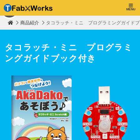
T
F
MENU
TOP
a
b
商品紹介
タコラッチ・ミニ プログラミングガイドブック
W
o
r
k
s
タコラッチ・ミニ プログラミ
ングガイドブック付き