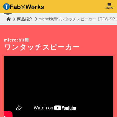
T
F
MENU
TOP
a
b
商品紹介
micro:bit用ワンタッチスピーカー【TFW-SP
W
o
r
k
s
micro:bit用
ワンタッチスピーカー