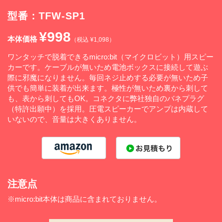
型番：TFW-SP1
¥998
本体価格
（税込 ¥1,098）
ワンタッチで脱着できるmicro:bit（マイクロビット）用スピー
カーです。ケーブルが無いため電池ボックスに接続して遊ぶ
際に邪魔になりません。毎回ネジ止めする必要が無いため子
供でも簡単に装着が出来ます。極性が無いため裏から刺して
も、表から刺してもOK。コネクタに弊社独自のバネプラグ
（特許出願中）を採用。圧電スピーカーでアンプは内蔵して
いないので、音量は大きくありません。
注意点
※micro:bit本体は商品に含まれておりません。