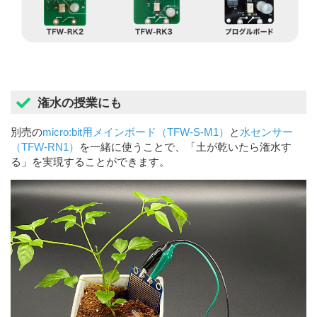
潅水の授業にも
別売の
micro:bit用メインボード（TFW-S-M1）
と
水センサー
（TFW-RN1）
を一緒に使うことで、「土が乾いたら潅水す
る」を実現することができます。