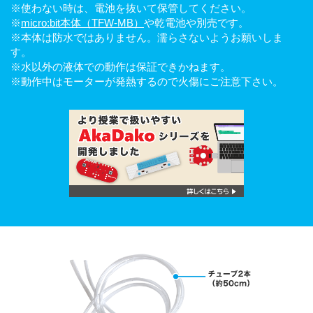
※使わない時は、電池を抜いて保管してください。
※
micro:bit本体（TFW-MB）
や乾電池や別売です。
※本体は防水ではありません。濡らさないようお願いしま
す。
※水以外の液体での動作は保証できかねます。
※動作中はモーターが発熱するので火傷にご注意下さい。