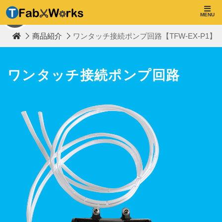
T
F
MENU
TOP
a
b
商品紹介
ワンタッチ接続ポンプ回路【TFW-EX-P1】
W
o
r
k
s
ワンタッチ接続ポンプ回路