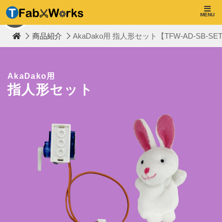
T
F
MENU
TOP
a
b
商品紹介
AkaDako用 指人形セット【TFW-AD-SB-SET
W
o
r
k
s
AkaDako用
指人形セット