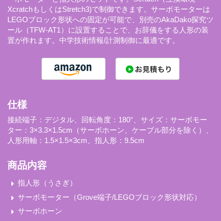
XcratchもしくはStretch3)で制御できます。サーボモーターは
LEGOブロック形状への固定が可能で、別売のAkaDako探究ツ
ール（TFW-AT1）に設置することで、お辞儀をする人形の装
置が作れます。中学技術情報/計測制御に最適です。
仕様
接続端子：デジタル、回転角度：180°、サイズ：サーボモー
ター：3×3.3×1.5cm（サーボホーン、ケーブル部分を除く）、
人形用軸：1.5×1.5×3cm、指人形：9.5cm
商品内容
指人形（うさぎ）
サーボモーター（Grove端子/LEGOブロック形状対応）
サーボホーン