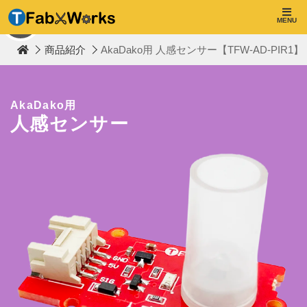
T
F
MENU
TOP
a
b
商品紹介
AkaDako用 人感センサー【TFW-AD-PIR1】
W
o
r
k
s
AkaDako用
人感センサー