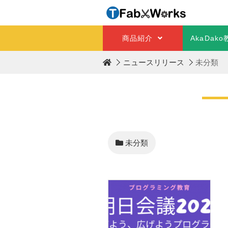
T
F
TOP
a
b
商品紹介
AkaDak
W
o
r
k
ニュースリリース
未分類
s
未分類