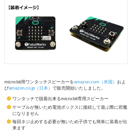
micro:bit用ワンタッチスピーカーを
amazon.com（米国）
およ
び
amazon.co.jp（日本）
で販売開始いたしました。
ワンタッチで脱着出来るmicro:bit専用スピーカー
ケーブルが無いため電池ボックスに接続して遊ぶ際に邪魔
になりません
毎回ネジ止めする必要が無いため子供でも簡単に装着が出
来ます