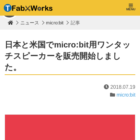
T
F
MENU
TOP
a
b
ニュース
micro:bit
記事
W
o
r
k
日本と米国でmicro:bit用ワンタッ
s
チスピーカーを販売開始しまし
た。
2018.07.19
micro:bit