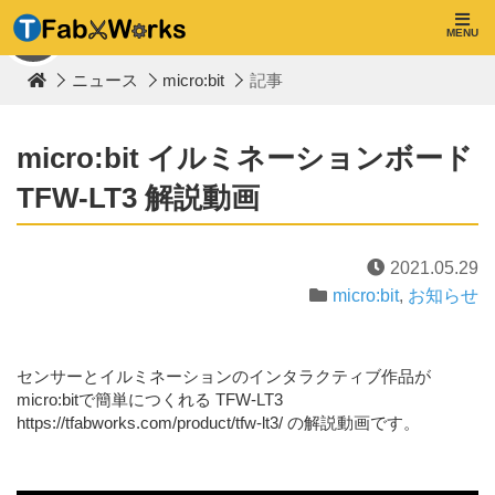
T
F
MENU
TOP
a
b
ニュース
micro:bit
記事
W
o
r
k
micro:bit イルミネーションボード
s
TFW-LT3 解説動画
2021.05.29
micro:bit
,
お知らせ
センサーとイルミネーションのインタラクティブ作品が
micro:bitで簡単につくれる TFW-LT3
https://tfabworks.com/product/tfw-lt3/ の解説動画です。