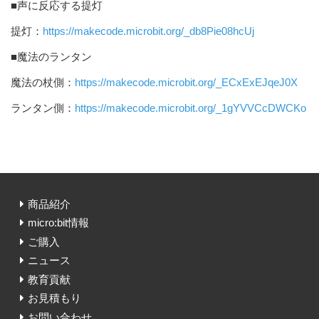
■声に反応する提灯
提灯：
https://makecode.microbit.org/_db8Pie08hcUj
■魔法のランタン
魔法の杖側：
https://makecode.microbit.org/_ECxExEJqeJ0X
ランタン側：
https://makecode.microbit.org/_1gYVVCcDWCKo
商品紹介
micro:bit情報
ご購入
ニュース
教育貢献
お見積もり
お問い合わせ