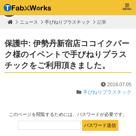
T
F
MENU
TOP
a
b
ニュース
手びねりプラスチック
記事
W
o
r
k
保護中: 伊勢丹新宿店ココイクパー
s
ク様のイベントで手びねりプラス
チックをご利用頂きました。
2018.07.05
手びねりプラスチック
このページを閲覧するためには、パスワードが必要です。