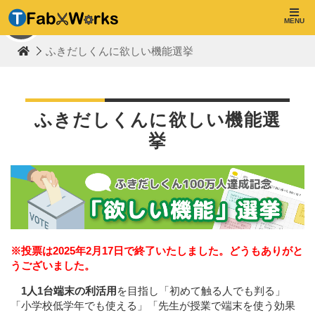
T
F
MENU
TOP
a
b
ふきだしくんに欲しい機能選挙
W
o
r
k
s
ふきだしくんに欲しい機能選
挙
※投票は2025年2月17日で終了いたしました。どうもありがと
うございました。
1人1台端末の利活用
を目指し「初めて触る人でも判る」
「小学校低学年でも使える」「先生が授業で端末を使う効果